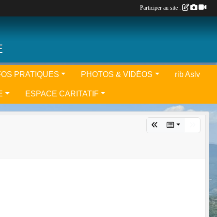
Participer au site :
E
FOS PRATIQUES
PHOTOS & VIDÉOS
rib Aslv
E
ESPACE CARITATIF