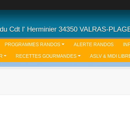
du Cdt l' Herminier 34350 VALRAS-PLAG
PROGRAMMES RANDOS
ALERTE RANDOS
IN
R
RECETTES GOURMANDES
ASLV & MIDI LIBR